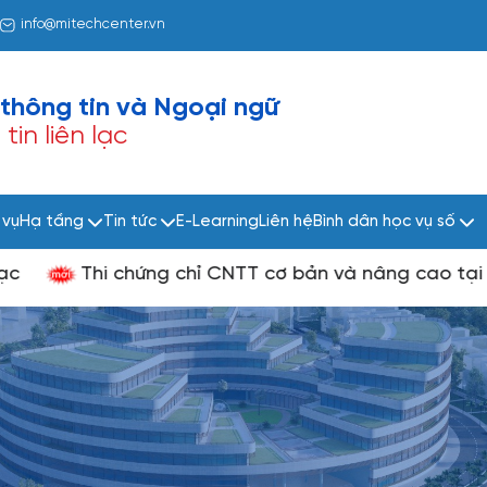
info@mitechcenter.vn
thông tin và
Ngoại ngữ
in liên lạc
 vụ
Hạ tầng
Tin tức
E-Learning
Liên hệ
Bình dân học vụ số
Thi chứng chỉ CNTT cơ bản và nâng cao tại Nha T