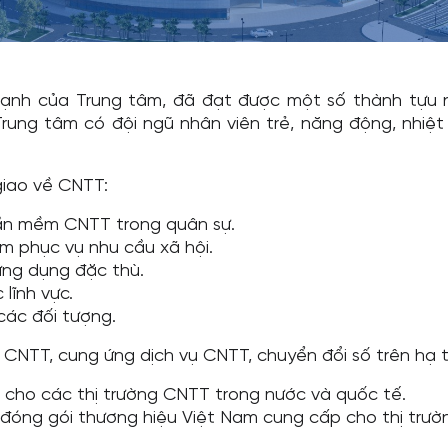
 mạnh của Trung tâm, đã đạt được một số thành tựu n
Trung tâm có đội ngũ nhân viên trẻ, năng động, nhiệt
giao về CNTT:
ần mềm CNTT trong quân sự.
m phục vụ nhu cầu xã hội.
ứng dụng đặc thù.
 lĩnh vực.
các đối tượng.
 CNTT, cung ứng dịch vụ CNTT, chuyển đổi số trên hạ 
cho các thị trường CNTT trong nước và quốc tế.
ng gói thương hiệu Việt Nam cung cấp cho thị trườn