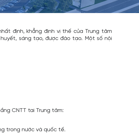
hất định, khẳng định vị thế của Trung tâm
 huyết, sáng tạo, được đào tạo. Một số nội
tầng CNTT tai Trung tâm:
g trong nước và quốc tế.