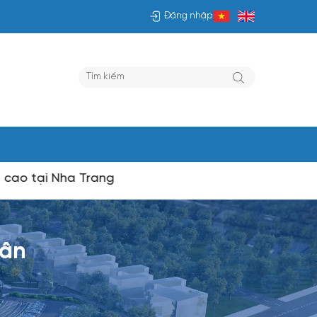
Đăng nhập
ại Nha Trang
hân