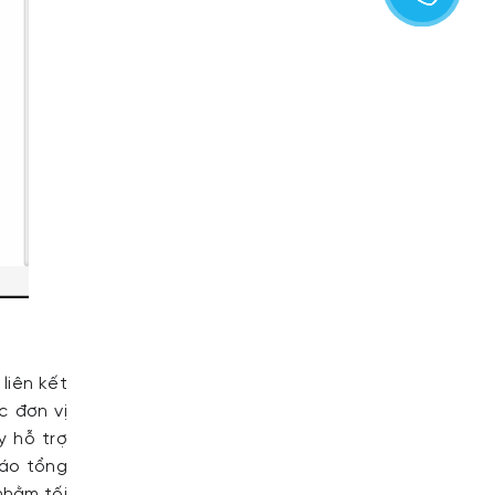
liên kết
c đơn vị
y hỗ trợ
cáo tổng
nhằm tối