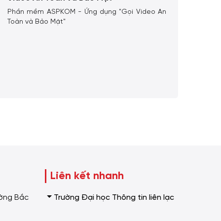
Hệ 
Phần mềm ASPKOM - Ứng dụng "Gọi Video An
Quản
Toàn và Bảo Mật"
tâm 
lạc 
Liên kết nhanh
Trường Đại học Thông tin liên lạc
ường Bắc