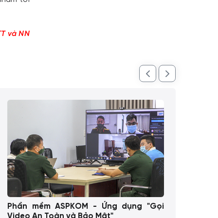
TT và NN
Phần mềm ASPKOM - Ứng dụng "Gọi
Hệ 
Video An Toàn và Bảo Mật"