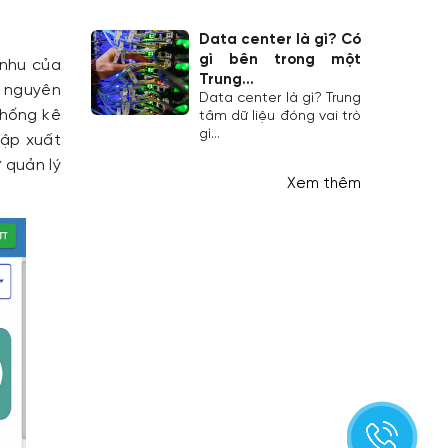
Data center là gì? Có
gì bên trong một
 nhu của
Trung...
i nguyên
Data center là gì? Trung
thống kê
tâm dữ liệu đóng vai trò
gì...
hập xuất
 quản lý
Xem thêm