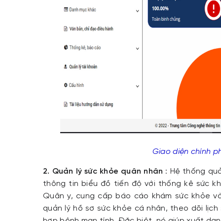
Giao diện chính 
2. Quản lý sức khỏe quân nhân
: Hệ thống quả
thông tin biểu đồ tiến độ với thống kê sức kh
Quân y, cung cấp báo cáo khám sức khỏe và
quản lý hồ sơ sức khỏe cá nhân, theo dõi lị
hợp bệnh mạn tính. Đặc biệt, nó giúp xuất danh