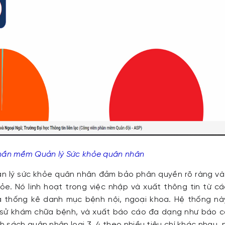
phần mềm Quản lý Sức khỏe quân nhân
n lý sức khỏe quân nhân đảm bảo phân quyền rõ ràng và 
ỏe. Nó linh hoạt trong việc nhập và xuất thông tin từ cá
 thống kê danh mục bệnh nội, ngoại khoa. Hệ thống nà
ch sử khám chữa bệnh, và xuất báo cáo đa dạng như báo 
 sách quân nhân loại 3, 4 theo nhiều tiêu chí khác nhau, 