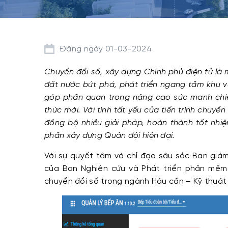
Đăng ngày 01-03-2024
Chuyển đổi số, xây dựng Chính phủ điện tử l
đất nước bứt phá, phát triển ngang tầm khu vự
góp phần quan trọng nâng cao sức mạnh chiế
thức mới. Với tính tất yếu của tiến trình chuyể
đồng bộ nhiều giải pháp, hoàn thành tốt nhiệ
phần xây dựng Quân đội hiện đại.
Với sự quyết tâm và chỉ đạo sâu sắc Ban giá
của Ban Nghiên cứu và Phát triển phần mề
chuyển đổi số trong ngành Hậu cần – Kỹ thuật 