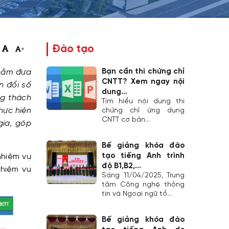
Đào tạo
+
Bạn cần thi chứng chỉ
nhằm đưa
CNTT? Xem ngay nội
n đổi số
dung...
ng thách
Tìm hiểu nội dung thi
thực hiện
chứng chỉ ứng dụng
CNTT cơ bản...
gia, góp
Bế giảng khóa đào
tạo tiếng Anh trình
nhiệm vụ
độ B1,B2,...
hiệm vụ
Sáng 11/04/2025, Trung
tâm Công nghệ thông
tin và Ngoại ngữ tổ...
Bế giảng khóa đào