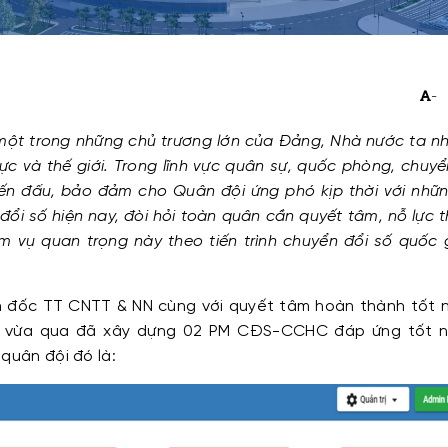
-
à một trong những chủ trương lớn của Đảng, Nhà nước ta 
c và thế giới. Trong lĩnh vực quân sự, quốc phòng, chuyể
n đấu, bảo đảm cho Quân đội ứng phó kịp thời với nhữ
n đổi số hiện nay, đòi hỏi toàn quân cần quyết tâm, nỗ lực 
m vụ quan trọng này theo tiến trình chuyển đổi số quốc 
m đốc TT CNTT & NN cùng với quyết tâm hoàn thành tốt 
m vừa qua đã xây dựng 02 PM CĐS-CCHC đáp ứng tốt n
quân đội đó là: