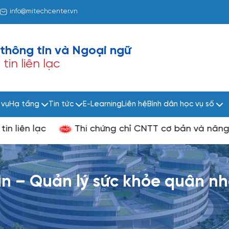
info@mitechcenter.vn
thông tin và
Ngoại ngữ
in liên lạc
 vụ
Hạ tầng
Tin tức
E-Learning
Liên hệ
Bình dân học vụ số
 lạc
Thi chứng chỉ CNTT cơ bản và nâng cao t
ăn – Quản lý sức khỏe quân n