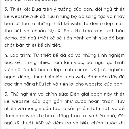
Thiết kế: Dựa trên ý tưởng của bạn, đội ngũ thiết
kế website ASP sở hữu những bộ óc sáng tạo và nhạy
bén sẽ tạo ra những thiết kế website demo đẹp mắt,
thu hút và chuẩn UI/UX. Sau khi bạn xem xét bản
demo, đội ngũ thiết kế sẽ tiến hành chỉnh sửa để bạn
chốt bản thiết kế chi tiết.
Lập trình: Từ thiết kế đã có và những kinh nghiệm
đúc kết trong nhiều năm làm việc, đội ngũ lập trình
viên sẽ lên kế hoạch lập trình chuẩn UX (trải nghiệm
người dùng), thực hiện lập trình web, đảm bảo đầy đủ
các tính năng hữu ích và tiện lợi cho website của bạn.
Thử nghiệm và chỉnh sửa: Đến giai đoạn này thiết
kế website của bạn gần như được hoàn thiện. Tuy
nhiên với mong muốn tạo ra sản phẩm tốt nhất, và để
đảm bảo website hoạt động trơn tru và hiệu quả, đội
ngũ kỹ thuật ASP sẽ kiểm tra và hiệu chỉnh trước khi