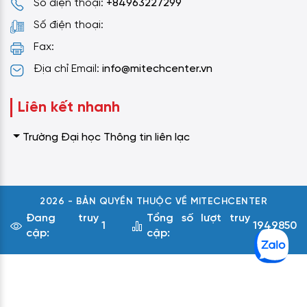
Số điện thoại:
+84963227299
Số điện thoại:
Fax:
Địa chỉ Email:
info@mitechcenter.vn
Liên kết nhanh
Trường Đại học Thông tin liên lạc
2026 - BẢN QUYỀN THUỘC VỀ MITECHCENTER
Đang truy
Tổng số lượt truy
1
1949850
cập:
cập: