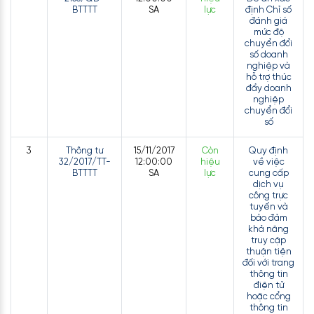
BTTTT
SA
lực
định Chỉ số
đánh giá
mức độ
chuyển đổi
số doanh
nghiệp và
hỗ trợ thúc
đẩy doanh
nghiệp
chuyển đổi
số
3
Thông tư
15/11/2017
Còn
Quy định
32/2017/TT-
12:00:00
hiệu
về việc
BTTTT
SA
lực
cung cấp
dịch vụ
công trực
tuyến và
bảo đảm
khả năng
truy cập
thuận tiện
đối với trang
thông tin
điện tử
hoặc cổng
thông tin