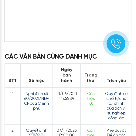
CÁC VĂN BẢN CÙNG DANH MỤC
Ngày
ban
Trạng
STT
Số hiệu
hành
thái
Trích yếu
1
Nghị định số
21/06/2021
Còn
Quy định cơ
60/2021/NĐ-
1:17:56 SA
hiệu
chế tự chủ
CP của Chính
lực
tài chính
phủ
của đơn vị
sự nghiệp
công lập
2
Quyết định
07/11/2023
Còn
Phê duyệt
2158/QĐ-
12:00:00
hiệu
Đề án xác