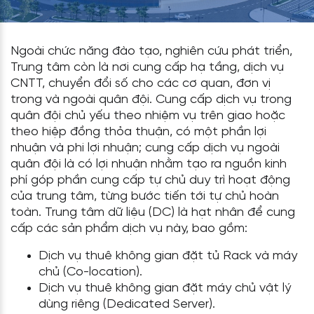
Ngoài chức năng đào tạo, nghiên cứu phát triển,
Trung tâm còn là nơi cung cấp hạ tầng, dịch vụ
CNTT, chuyển đổi số cho các cơ quan, đơn vị
trong và ngoài quân đội. Cung cấp dịch vụ trong
quân đội chủ yếu theo nhiệm vụ trên giao hoặc
theo hiệp đồng thỏa thuận, có một phần lợi
nhuận và phi lợi nhuận; cung cấp dịch vụ ngoài
quân đội là có lợi nhuận nhằm tạo ra nguồn kinh
phí góp phần cung cấp tự chủ duy trì hoạt động
của trung tâm, từng bước tiến tới tự chủ hoàn
toàn. Trung tâm dữ liệu (DC) là hạt nhân để cung
cấp các sản phẩm dịch vụ này, bao gồm:
Dịch vụ thuê không gian đặt tủ Rack và máy
chủ (Co-location).
Dịch vụ thuê không gian đặt máy chủ vật lý
dùng riêng (Dedicated Server).