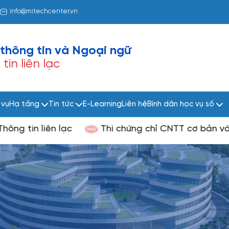
info@mitechcenter.vn
thông tin và
Ngoại ngữ
in liên lạc
 vụ
Hạ tầng
Tin tức
E-Learning
Liên hệ
Bình dân học vụ số
tin liên lạc
Thi chứng chỉ CNTT cơ bản và nâ