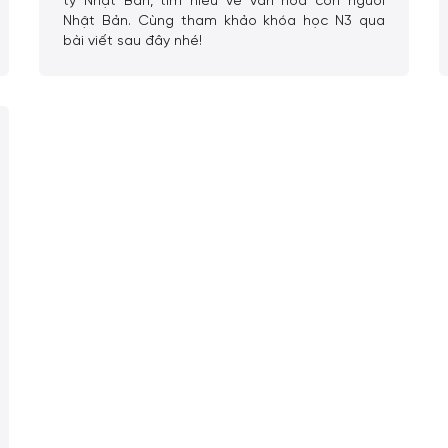
ty Nhật Bản, tìm hiểu về văn hóa con người
Nhật Bản. Cùng tham khảo khóa học N3 qua
bài viết sau đây nhé!